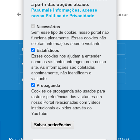
a partir das opções abaixo.
ce
ha
Tw
Para mais informações, acesse
bo
ts
Voltar
Início
Imprimir
Baixar
nossa Política de Privacidade.
itt
ok
Ap
er
Necessários
p
Sem esse tipo de cookie, nosso portal não
funciona plenamente. Esses cookies não
coletam informações sobre o visitante.
DENUNCIE CORRUPÇÃO
Estatísticos
Esses cookies nos ajudam a entender
como os visitantes interagem com nosso
OUVIDORIA
site. As informações são coletadas
anonimamente, não identificam o
MAPA DO SITE
visitante.
Propaganda
Cookies de propaganda são usados para
rastrear preferências dos visitantes em
Navegação
nosso Portal relacionadas com vídeos
institucionais exibidos através do
Principal
YouTube.
Casa
CASA CIVIL
Salvar preferências
Civil
Palácio Iguaçu
Praça Nossa Senhora de Salette, s/n - Centro Cívico
-
80.530-909
-