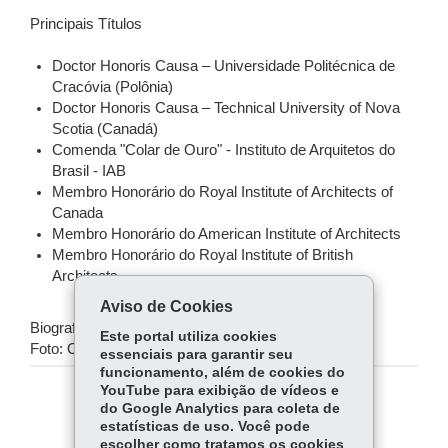
Principais Títulos
Doctor Honoris Causa – Universidade Politécnica de
Cracóvia (Polônia)
Doctor Honoris Causa – Technical University of Nova
Scotia (Canadá)
Comenda "Colar de Ouro" - Instituto de Arquitetos do
Brasil - IAB
Membro Honorário do Royal Institute of Architects of
Canada
Membro Honorário do American Institute of Architects
Membro Honorário do Royal Institute of British
Architects
Aviso de Cookies
Biografia: Cerimonial do Governo do Estado
Este portal utiliza cookies
Foto: Oficial
essenciais para garantir seu
funcionamento, além de cookies do
YouTube para exibição de vídeos e
COMPARTILHE:
do Google Analytics para coleta de
estatísticas de uso. Você pode
Fa
W
escolher como tratamos os cookies